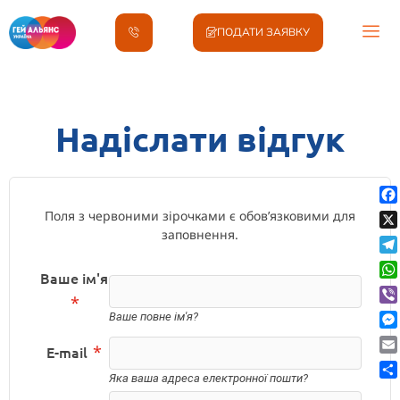
Надіслати відгук
ПОДАТИ ЗАЯВКУ
Надіслати відгук
Fa
Поля з червоними зірочками є обов’язковими для
заповнення.
X
Te
Ваше ім'я
Wh
*
Vib
Ваше повне ім'я?
Me
*
E-mail
Ema
Яка ваша адреса електронної пошти?
По