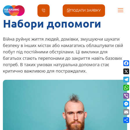
ПОДАТИ ЗАЯВКУ
Набори допомоги
Війна руйнує життя людей, домівки, змушуючи шукати
безпеку в інших містах або намагатись облаштувати свій
побут під постійними обстрілами. Ці виклики для
багатьох стають перепонами до закриття навіть базових
потреб. В таких умовах натуральна допомога стає
Fa
критично важливою для постраждалих.
X
Te
Wh
Vib
Me
Ema
По