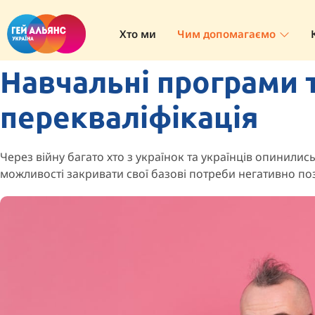
Хто ми
Чим допомагаємо
Навчальні програми 
перекваліфікація
Через війну багато хто з українок та українців опинились 
можливості закривати свої базові потреби негативно поз