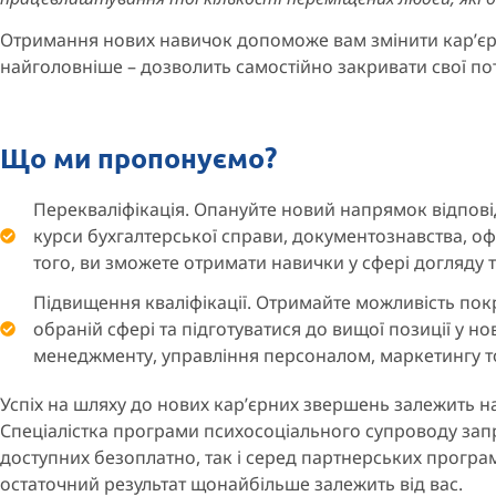
Отримання нових навичок допоможе вам змінити кар’єру,
найголовніше – дозволить самостійно закривати свої по
Що ми пропонуємо?
Перекваліфікація. Опануйте новий напрямок відповід
курси бухгалтерської справи, документознавства, оф
того, ви зможете отримати навички у сфері догляду 
Підвищення кваліфікації. Отримайте можливість покр
обраній сфері та підготуватися до вищої позиції у н
менеджменту, управління персоналом, маркетингу т
Успіх на шляху до нових кар’єрних звершень залежить на
Спеціалістка програми психосоціального супроводу зап
доступних безоплатно, так і серед партнерських програ
остаточний результат щонайбільше залежить від вас.