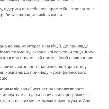
 відкрити для себе нові професійні горизонти, а
треби та покращить якість життя.
но до ваших інтересів і амбіцій. До прикладу,
іс-менеджменту, складської логістики тощо. Крім
та краси та почати свій професійний шлях заново.
ащити свої знання і навички, щоб зростати у
овій компанії. До прикладу, курси фінансового
ощо.
пряму від вашої чесності та наполегливості.
ропонує вам актуальні навчальні програми як з
м, вартість яких ми зможемо компенсувати. Але