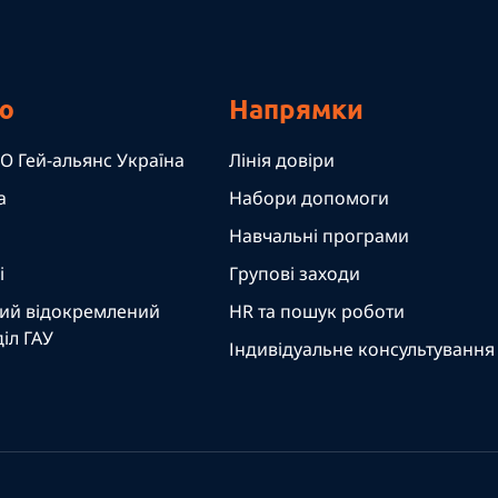
ю
Напрямки
О Гей-альянс Україна
Лінія довіри
а
Набори допомоги
Навчальні програми
і
Групові заходи
ий відокремлений
HR та пошук роботи
іл ГАУ
Індивідуальне консультування