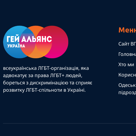
Мен
Сайт ВГ
Головн
Хто ми
всеукраїнська ЛГБТ-організація, яка
Корисн
адвокатує за права ЛГБТ+ людей,
бореться з дискримінацією та сприяє
Одеськ
розвитку ЛГБТ-спільноти в Україні.
підрозд