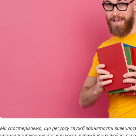
Ми спостерігаємо, що ресурсу служб зайнятості виявилос
працевлаштування тої кількості переміщених людей, які опи