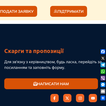
ПОДАТИ ЗАЯВКУ
ПІДТРИМАТИ
Скарги та пропозиції
Fa
Для зв’язку з керівництвом, будь ласка, перейдіть за
X
посиланням та заповніть форму.
Te
Wh
Vi
НАПИСАТИ НАМ
Me
Em
По