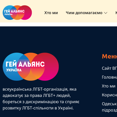
Позначки
Хто ми
Чим допомагаємо
CONTENTS
Мен
Сайт ВГ
Головн
Хто ми
всеукраїнська ЛГБТ-організація, яка
Корисн
адвокатує за права ЛГБТ+ людей,
бореться з дискримінацією та сприяє
Одеськ
розвитку ЛГБТ-спільноти в Україні.
підрозд