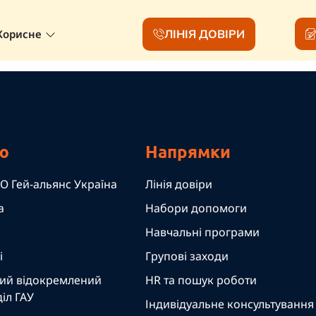
ЛІНІЯ ДОВІРИ
Корисне
ю
Напрямки
О Гей-альянс Україна
Лінія довіри
а
Набори допомоги
Навчальні програми
і
Групові заходи
ий відокремлений
HR та пошук роботи
іл ГАУ
Індивідуальне консультування