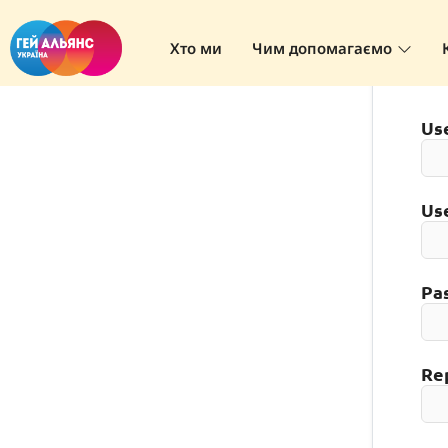
Register
Хто ми
Чим допомагаємо
Us
Us
Pa
Re