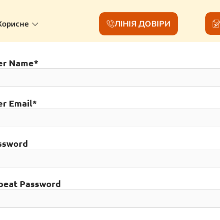
ЛІНІЯ ДОВІРИ
Корисне
er Name
*
er Email
*
ssword
peat Password