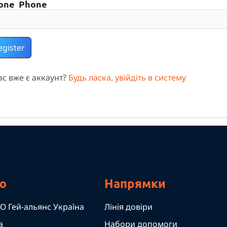
one Phone
egister
ас вже є аккаунт?
Будь ласка, увійдіть в систему
ю
Напрямки
О Гей-альянс Україна
Лінія довіри
а
Набори допомоги