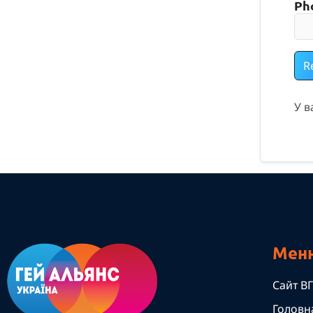
Ph
R
У в
Мен
Сайт ВГ
Головн