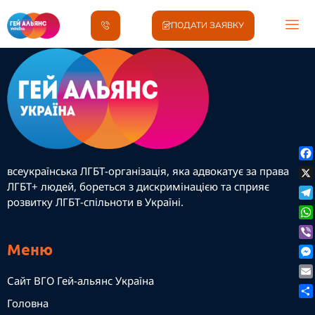
ПОДАТИ ЗАЯВКУ
Fa
всеукраїнська ЛГБТ-організація, яка адвокатує за права
ЛГБТ+ людей, бореться з дискримінацією та сприяє
X
розвитку ЛГБТ-спільноти в Україні.
Te
Wh
Vib
Меню
Me
Сайт ВГО Гей-альянс Україна
Ema
Головна
По