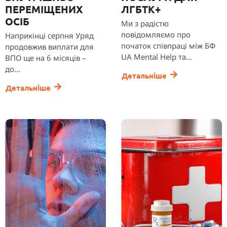
ПЕРЕМІЩЕНИХ
ЛГБТК+
ОСІБ
Ми з радістю
повідомляємо про
Наприкінці серпня Уряд
початок співпраці між БФ
продовжив виплати для
UA Mental Help та...
ВПО ще на 6 місяців –
до...
Детальніше
Детальніше