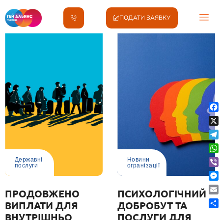
ПОДАТИ ЗАЯВКУ
Fa
X
Te
Wh
Державні
Новини
послуги
огранізації
Vib
Me
ПРОДОВЖЕНО
ПСИХОЛОГІЧНИЙ
Ema
ВИПЛАТИ ДЛЯ
ДОБРОБУТ ТА
По
ВНУТРІШНЬО
ПОСЛУГИ ДЛЯ