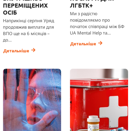
ПЕРЕМІЩЕНИХ
ЛГБТК+
ОСІБ
Ми з радістю
повідомляємо про
Наприкінці серпня Уряд
початок співпраці між БФ
продовжив виплати для
UA Mental Help та...
ВПО ще на 6 місяців –
до...
Детальніше
Детальніше