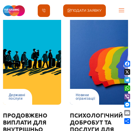
ПОДАТИ ЗАЯВКУ
Fa
X
Te
Wh
Державні
Новини
послуги
огранізації
Vib
Me
ПРОДОВЖЕНО
ПСИХОЛОГІЧНИЙ
Ema
ВИПЛАТИ ДЛЯ
ДОБРОБУТ ТА
По
ВНУТРІШНЬО
ПОСЛУГИ ДЛЯ