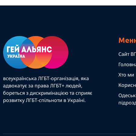
Мен
Сайт ВГ
Головн
Хто ми
всеукраїнська ЛГБТ-організація, яка
Корисн
адвокатує за права ЛГБТ+ людей,
бореться з дискримінацією та сприяє
Одеськ
розвитку ЛГБТ-спільноти в Україні.
підрозд