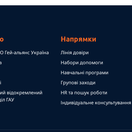
ю
Напрямки
О Гей-альянс Україна
Лінія довіри
а
Набори допомоги
Навчальні програми
і
Групові заходи
ий відокремлений
HR та пошук роботи
іл ГАУ
Індивідуальне консультування